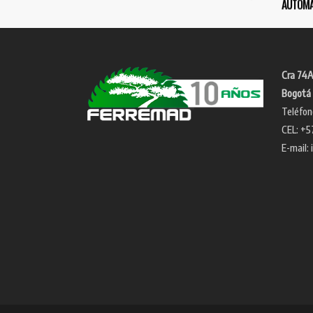
AUTOMÁ
Cra 74A
Bogotá 
Teléfon
CEL: +5
E-mail: