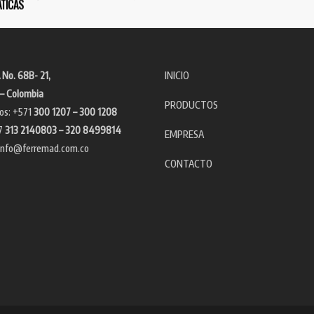
TICAS
 No. 68B- 21,
INICIO
– Colombia
PRODUCTOS
os: +571
300 1207 – 300 1208
7
313 2140803 – 320 8499814
EMPRESA
info@ferremad.com.co
CONTACTO