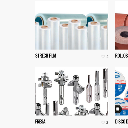
STRECH FILM
ROLLOS
4
FRESA
DISCO 
2