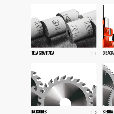
TELA GRAFITADA
BISAGR
3
INCISORES
SIERRA
0