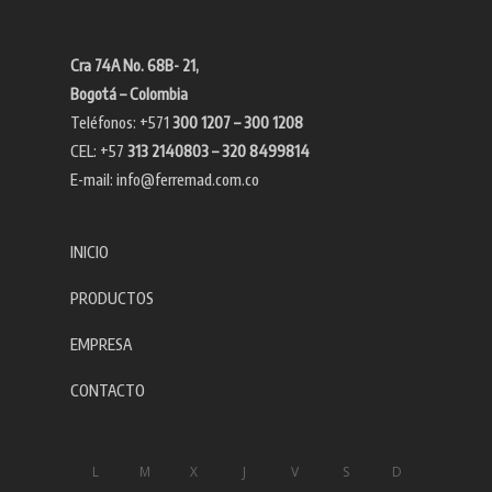
Cra 74A No. 68B- 21,
Bogotá – Colombia
Teléfonos: +571
300 1207 – 300 1208
CEL: +57
313 2140803 – 320 8499814
E-mail:
info@ferremad.com.co
INICIO
PRODUCTOS
EMPRESA
CONTACTO
L
M
X
J
V
S
D