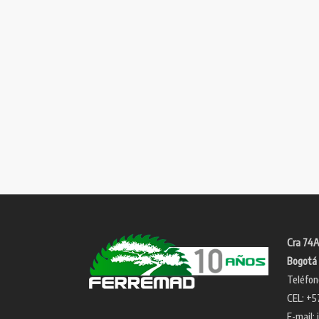
Cra 74A
Bogotá 
Teléfon
CEL: +5
E-mail: