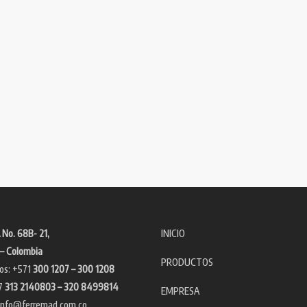
 No. 68B- 21,
INICIO
– Colombia
PRODUCTOS
os: +571
300 1207 – 300 1208
7
313 2140803 – 320 8499814
EMPRESA
info@ferremad.com.co