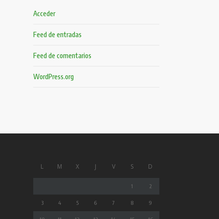
Acceder
Feed de entradas
Feed de comentarios
WordPress.org
L
M
X
J
V
S
D
1
2
3
4
5
6
7
8
9