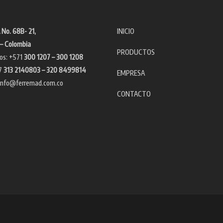
 No. 68B- 21,
INICIO
– Colombia
PRODUCTOS
os: +571
300 1207 – 300 1208
7
313 2140803 – 320 8499814
EMPRESA
info@ferremad.com.co
CONTACTO